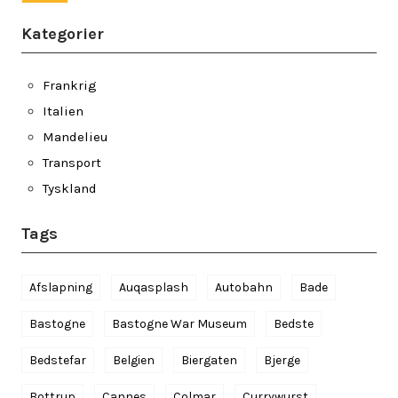
Kategorier
Frankrig
Italien
Mandelieu
Transport
Tyskland
Tags
Afslapning
Auqasplash
Autobahn
Bade
Bastogne
Bastogne War Museum
Bedste
Bedstefar
Belgien
Biergaten
Bjerge
Bottrup
Cannes
Colmar
Currywurst