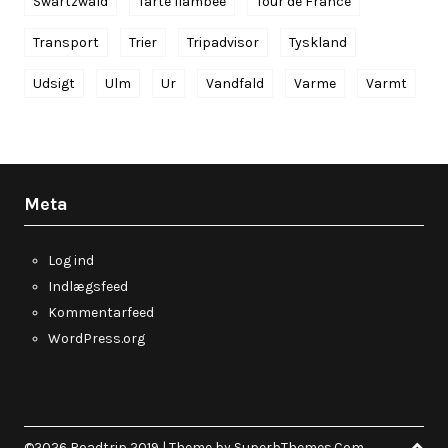
Swartzwald
Tarte flambee
Tour de France
Transport
Trier
Tripadvisor
Tyskland
Udsigt
Ulm
Ur
Vandfald
Varme
Varmt
Meta
Log ind
Indlægsfeed
Kommentarfeed
WordPress.org
©2026 Roadtrip 2019
| Theme by
SuperbThemes.Com