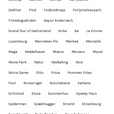
Delfiner
Flod
Fodboldtrøje
Forlystelsespark
Frihedsgudinden
Geysir Andernach
Grand Tour of Switzerland
Kirke
Kø
La Drome
Luxemburg
Manneken Pis
Marked
Marseille
Mega
Middelhavet
Milano
Monaco
Mosel
Movie Park
Natur
Nedkøling
Nice
Notre Dame
Otto
Pizza
Pommes frites
Pool
Romerriget
Rutchebane
Saillans
Schnitzel
Sluse
Sommerhus
Speedy Pass
Spiderman
Spækhugger
Strand
Strasbourg